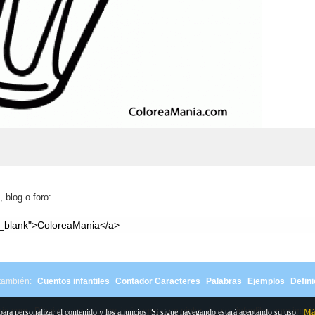
 blog o foro:
 también:
Cuentos infantiles
Contador Caracteres
Palabras
Ejemplos
Defini
.com - Dibujos para colorear, imágenes para pintar, dibujos infantiles para impri
para personalizar el contenido y los anuncios. Si sigue navegando estará aceptando su uso.
Más