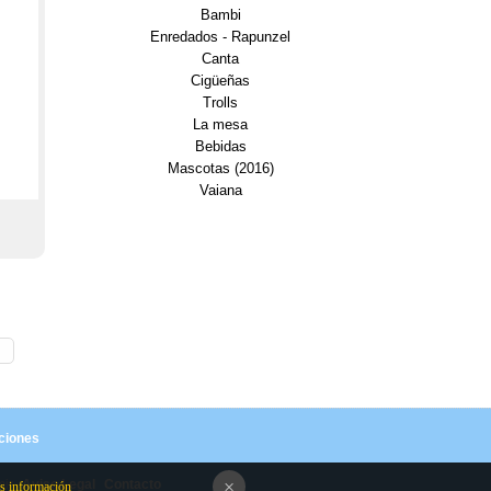
Bambi
Enredados - Rapunzel
Canta
Cigüeñas
Trolls
La mesa
Bebidas
Mascotas (2016)
Vaiana
ciones
×
mir
Aviso Legal
Contacto
 información