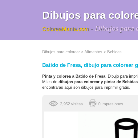
Dibujos para colore
- Dibujos para 
ColoreaMania.com
Dibujos para colorear
>
Alimentos
>
Bebidas
Batido de Fresa, dibujo para colorear g
Pinta y colorea a Batido de Fresa
! Dibujo para impr
Miles de
dibujos para colorear y pintar de Bebidas
encontrarás aquí son dibujos para imprimir gratis.
2,952 visitas
0 impresiones