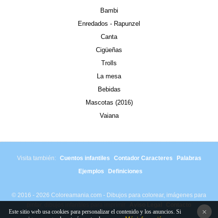
Bambi
Enredados - Rapunzel
Canta
Cigüeñas
Trolls
La mesa
Bebidas
Mascotas (2016)
Vaiana
Visita también:
Cuentos infantiles
Contador Caracteres
Palabras
Ejemplos
Definiciones
© 2016 - 2026 Coloreamania.com - Dibujos para colorear, imágenes para
pintar, dibujos infantiles para imprimir
Aviso Legal
Contacto
×
Este sitio web usa cookies para personalizar el contenido y los anuncios. Si