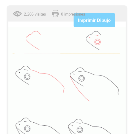
2,266 visitas
0 impresiones
Imprimir Dibujo