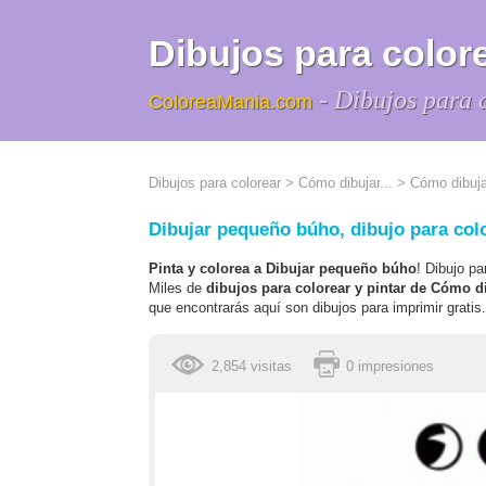
Dibujos para colore
- Dibujos para 
ColoreaMania.com
Dibujos para colorear
>
Cómo dibujar...
>
Cómo dibuj
Dibujar pequeño búho, dibujo para colo
Pinta y colorea a Dibujar pequeño búho
! Dibujo pa
Miles de
dibujos para colorear y pintar de Cómo d
que encontrarás aquí son dibujos para imprimir gratis.
2,854 visitas
0 impresiones