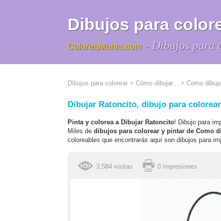
Dibujos para colore
- Dibujos para 
ColoreaMania.com
Dibujos para colorear
>
Cómo dibujar...
>
Como dibuja
Dibujar Ratoncito, dibujo para colorear
Pinta y colorea a Dibujar Ratoncito
! Dibujo para im
Miles de
dibujos para colorear y pintar de Como d
coloreables que encontrarás aquí son dibujos para imp
3,584 visitas
0 impresiones