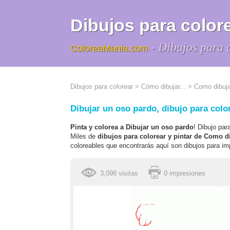
Dibujos para colore
- Dibujos para 
ColoreaMania.com
Dibujos para colorear
>
Cómo dibujar...
>
Como dibuja
Dibujar un oso pardo, dibujo para color
Pinta y colorea a Dibujar un oso pardo
! Dibujo par
Miles de
dibujos para colorear y pintar de Como d
coloreables que encontrarás aquí son dibujos para imp
3,098 visitas
0 impresiones