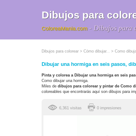
Dibujos para colore
- Dibujos para 
ColoreaMania.com
Dibujos para colorear
>
Cómo dibujar...
>
Como dibuja
Dibujar una hormiga en seis pasos, dib
Pinta y colorea a Dibujar una hormiga en seis pa
Como dibujar una hormiga.
Miles de
dibujos para colorear y pintar de Como 
coloreables que encontrarás aquí son dibujos para imp
6,361 visitas
0 impresiones