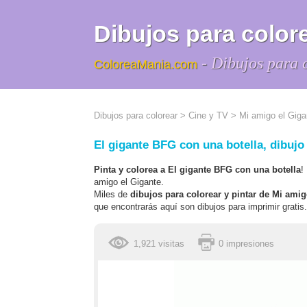
Dibujos para colore
- Dibujos para 
ColoreaMania.com
Dibujos para colorear
>
Cine y TV
>
Mi amigo el Giga
El gigante BFG con una botella, dibujo 
Pinta y colorea a El gigante BFG con una botella
!
amigo el Gigante.
Miles de
dibujos para colorear y pintar de Mi amig
que encontrarás aquí son dibujos para imprimir gratis.
1,921 visitas
0 impresiones