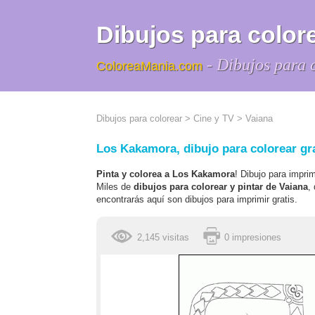
Dibujos para colore
- Dibujos para 
ColoreaMania.com
Dibujos para colorear
>
Cine y TV
>
Vaiana
Los Kakamora, dibujo para colorear gr
Pinta y colorea a Los Kakamora
! Dibujo para impri
Miles de
dibujos para colorear y pintar de Vaiana
,
encontrarás aquí son dibujos para imprimir gratis.
2,145 visitas
0 impresiones