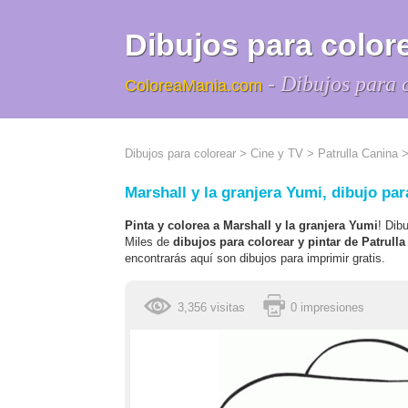
Dibujos para colore
- Dibujos para 
ColoreaMania.com
Dibujos para colorear
>
Cine y TV
>
Patrulla Canina
>
Marshall y la granjera Yumi, dibujo par
Pinta y colorea a Marshall y la granjera Yumi
! Dib
Miles de
dibujos para colorear y pintar de Patrull
encontrarás aquí son dibujos para imprimir gratis.
3,356 visitas
0 impresiones