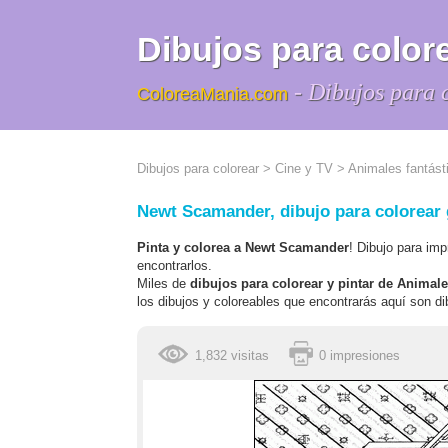
Dibujos para colore
- Dibujos para 
ColoreaMania.com
Dibujos para colorear
>
Cine y TV
>
Animales fantást
Newt Scamander, dibujo para colorear 
Pinta y colorea a Newt Scamander
! Dibujo para im
encontrarlos.
Miles de
dibujos para colorear y pintar de Animal
los dibujos y coloreables que encontrarás aquí son dib
1,832 visitas
0 impresiones