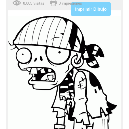
8,805 visitas
0 impresiones
Imprimir Dibujo