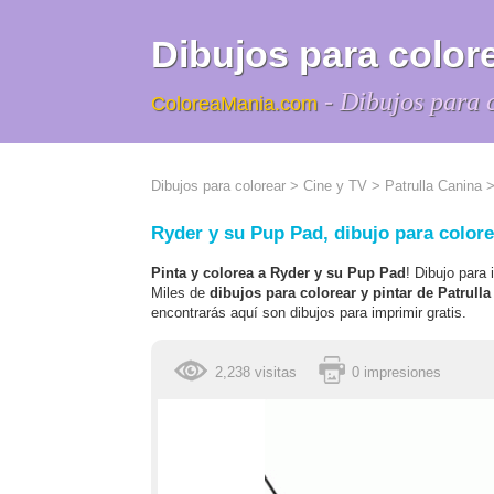
Dibujos para colore
- Dibujos para 
ColoreaMania.com
Dibujos para colorear
>
Cine y TV
>
Patrulla Canina
>
Ryder y su Pup Pad, dibujo para colore
Pinta y colorea a Ryder y su Pup Pad
! Dibujo para
Miles de
dibujos para colorear y pintar de Patrull
encontrarás aquí son dibujos para imprimir gratis.
2,238 visitas
0 impresiones