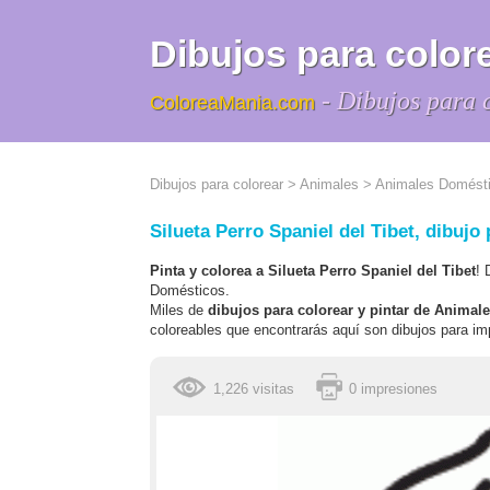
Dibujos para colore
- Dibujos para 
ColoreaMania.com
Dibujos para colorear
>
Animales
>
Animales Domést
Silueta Perro Spaniel del Tibet, dibujo 
Pinta y colorea a Silueta Perro Spaniel del Tibet
! 
Domésticos.
Miles de
dibujos para colorear y pintar de Anima
coloreables que encontrarás aquí son dibujos para imp
1,226 visitas
0 impresiones