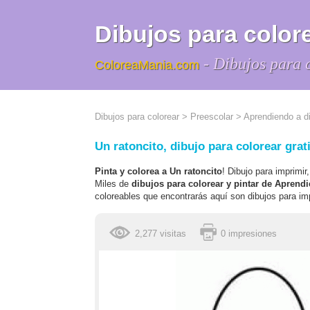
Dibujos para colore
- Dibujos para 
ColoreaMania.com
Dibujos para colorear
>
Preescolar
>
Aprendiendo a di
Un ratoncito, dibujo para colorear grat
Pinta y colorea a Un ratoncito
! Dibujo para imprimir
Miles de
dibujos para colorear y pintar de Aprendi
coloreables que encontrarás aquí son dibujos para imp
2,277 visitas
0 impresiones