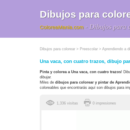
Dibujos para colore
- Dibujos para 
ColoreaMania.com
Dibujos para colorear
>
Preescolar
>
Aprendiendo a di
Una vaca, con cuatro trazos, dibujo par
Pinta y colorea a Una vaca, con cuatro trazos
! Dib
dibujar.
Miles de
dibujos para colorear y pintar de Aprendi
coloreables que encontrarás aquí son dibujos para imp
1,336 visitas
0 impresiones