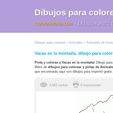
Dibujos para colore
- Dibujos para 
ColoreaMania.com
Dibujos para colorear
>
Animales
>
Animales de Gran
Vacas en la montaña, dibujo para color
Pinta y colorea a Vacas en la montaña
! Dibujo par
Miles de
dibujos para colorear y pintar de Animal
que encontrarás aquí son dibujos para imprimir gratis.
3,462 visitas
0 impresiones